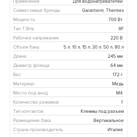
Применение
Для водонагревателей 
Совместимые бренды
Garanterm, Thermex
Мощность
700 Вт 
Тип ТЭНа
RF
Рабочее напряжение
220 В 
Объем бака
5 л, 10 л, 15 л, 30 л, 50 л, 80 л
Длина
245 мм 
Диаметр фланца
64 мм 
Вес
172 г 
Материал
Медь
Место под анод
М4 
Количество режимов
1 
Тип контактов
Клеммы под разъем
Размещение бака
Вертикальное
Страна-производитель
Италия 