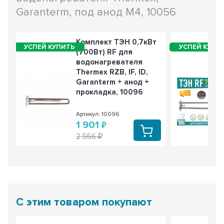
Garanterm, под анод М4, 10056
Терморегулятор для водонагревателя
Thermex, Ariston, Electrolux KSD302, 10A 77°С
биметаллический, самовозвратный, 100315
Комплект ТЭН 0,7кВт
(700Вт) RF для
226 РУБ
168 РУБ
водонагревателя
3 из 3
Thermex RZB, IF, ID,
Garanterm + анод +
прокладка, 10096
Артикул: 10096
1 901
2 556
С этим товаром покупают