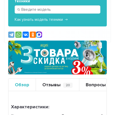
техники
Как узнать модель техники
Предыдущий
Сле
Обзор
Отзывы
Вопросы
20
0
Характеристики: