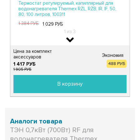
319 РУБ
Термостат регулируемый, капиллярный для
237 РУБ
водонагревателя Thermex RZL, RZB, IR, IF, 50,
2 из 2
80, 100 литров, 100311
1 384 РУБ
1 029 РУБ
1 из 3
- 26%
​Цена за комплект
Экономия
аксессуаров​
1 417 РУБ
488 РУБ
1 905 РУБ
Терморегулятор защитный для
водонагревателя Thermex, Ariston, Electrolux
В корзину
20А до 95°С капиллярный ручной возврат,
100316
1 508 РУБ
1 122 РУБ
2 из 3
- 26%
Аналоги товара
ТЭН 0,7кВт (700Вт) RF для
водонагревателя Thermex,