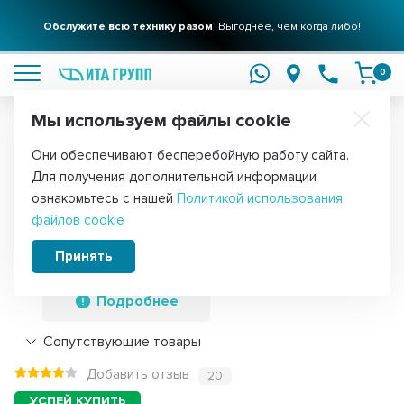
Обслужите всю технику разом
Выгоднее, чем когда либо!
подробнее
0
Мы используем файлы cookie
Обратите внимание!
Они обеспечивают бесперебойную работу сайта.
Главная
Запчасти для водонагревателей
ТЭНы для водонагре
Для получения дополнительной информации
ТЭН 0,7кВт (700Вт) RF для
ознакомьтесь с нашей
Политикой использования
файлов cookie
водонагревателя Thermex, Garanterm,
под анод М4, 10056
Принять
Подробнее
Сопутствующие товары
Добавить отзыв
20